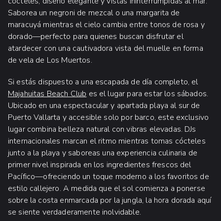
cócteles, diseño elegante y vistas ininterrumpidas al mar.
Saborea un negroni de mezcal o una margarita de
maracuyá mientras el cielo cambia entre tonos de rosa y
dorado—perfecto para quienes buscan disfrutar el
atardecer con una cautivadora vista del muelle en forma
de vela de Los Muertos.
Si estás dispuesto a una escapada de día completo, el
Majahuitas Beach Club
es el lugar para estar los sábados.
Ubicado en una espectacular y apartada playa al sur de
Puerto Vallarta y accesible solo por barco, este exclusivo
lugar combina belleza natural con vibras elevadas. DJs
internacionales marcan el ritmo mientras tomas cócteles
junto a la playa y saboreas una experiencia culinaria de
primer nivel inspirada en los ingredientes frescos del
Pacífico—ofreciendo un toque moderno a los favoritos de
estilo callejero. A medida que el sol comienza a ponerse
sobre la costa enmarcada por la jungla, la hora dorada aquí
se siente verdaderamente inolvidable.