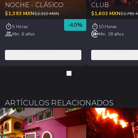
NOCHE - CLÁSICO
CLUB
$
1,393
MXN
$
1,603
MXN
$
2,322
MXN
$
1,781
-
40
%
5 Horas
10 Horas
Min. 6 años
Min. 18 años
AÑADIR AL CARRITO
AÑADIR AL C
ARTÍCULOS RELACIONADOS