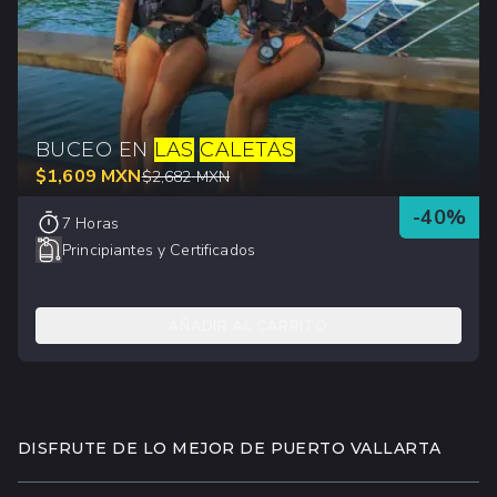
BUCEO EN
LAS
CALETAS
$
1,609
MXN
$
2,682
MXN
-
40
%
7 Horas
Principiantes y Certificados
AÑADIR AL CARRITO
DISFRUTE DE LO MEJOR DE PUERTO VALLARTA