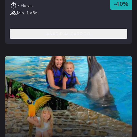
-
40
%
7 Horas
Min. 1 año
AÑADIR AL CARRITO