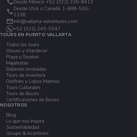
Desde México: +52 (322) 226-8413
Puedes cambiar la fecha de tu tour de
Majahuitas día de Playa
Desde USA o Canadá: 1-888-526-
forma gratuita si lo solicitas al menos
2238
Yate de lujo y snorkel
24 horas antes del tour.
info@vallarta-adventures.com
+52 (322) 245-0347
TOURS EN PUERTO VALLARTA
​Reservas de Promoción Especial: Para
Todos los tours
reservas realizadas bajo la Promoción 3x2,
Shows y Atardecer
no se permiten cambios ni cancelaciones.
Playa y Snorkel
Majahuitas
Ballenas Jorobadas
Cambios a tus reservaciones o
Tours de Aventura
cancelaciones deben ser solicitados
Delfines y Lobos Marinos
comunicándote a
info@vallarta-
Tours Culturales
adventures.com
o a los teléfonos (322) 226
Tours de Buceo
Certificaciones de Buceo
8413 (desde México) o 1-888-526-2238
NOSOTROS
(desde Estados Unidos o Canadá).
Blog
Lo que nos Inspira
Sustentabilidad
Groups & Incentives