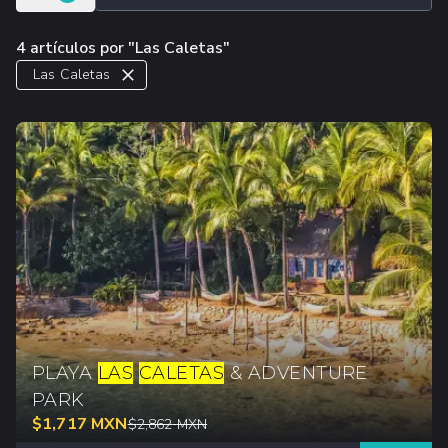
4 artículos por "Las Caletas"
Las Caletas
PLAYA
LAS
CALETAS
& ADVENTURE
PARK
$
1,717
MXN
$
2,862
MXN