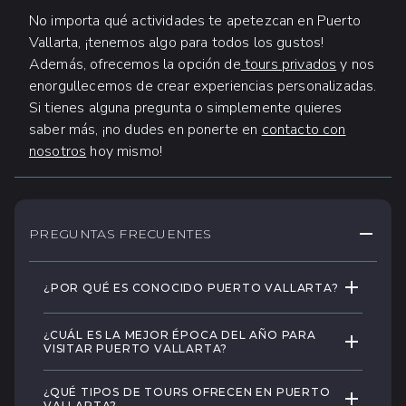
No importa qué actividades te apetezcan en Puerto
Vallarta, ¡tenemos algo para todos los gustos!
Además, ofrecemos la opción de
tours privados
y nos
enorgullecemos de crear experiencias personalizadas.
Si tienes alguna pregunta o simplemente quieres
saber más, ¡no dudes en ponerte en
contacto con
nosotros
hoy mismo!
CONTRA
PREGUNTAS FRECUENTES
EXPANDIR
¿POR QUÉ ES CONOCIDO PUERTO VALLARTA?
Puerto Vallarta, situado en la costa del
¿CUÁL ES LA MEJOR ÉPOCA DEL AÑO PARA
EXPANDIR
Pacífico de México, es famoso por sus
VISITAR PUERTO VALLARTA?
impresionantes playas, aguas cristalinas,
Puerto Vallarta goza de un clima templado
exuberantes selvas, animada vida nocturna,
¿QUÉ TIPOS DE TOURS OFRECEN EN PUERTO
EXPANDIR
durante todo el año, lo que lo convierte en
VALLARTA?