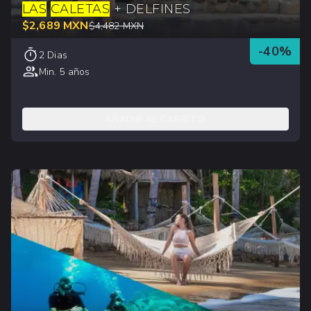
LAS
CALETAS
+ DELFINES
$
2,689
MXN
$
4,482
MXN
-
40
%
2 Dias
Min. 5 años
AÑADIR AL CARRITO