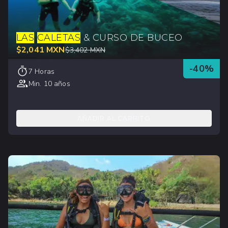
LAS
CALETAS
& CURSO DE BUCEO
$
2,041
MXN
$
3,402
MXN
-
40
%
7 Horas
Min. 10 años
AÑADIR AL CARRITO