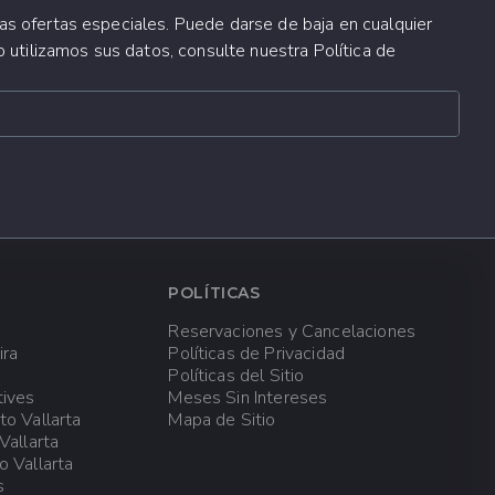
elas en menos de
ras ofertas especiales. Puede darse de baja en cualquier
ambios ni
tilizamos sus datos, consulte nuestra Política de
n 3x2, no se
si lo solicitas al
POLÍTICAS
se permiten cambios ni
Reservaciones y Cancelaciones
ira
Políticas de Privacidad
Políticas del Sitio
info@vallarta-
tives
Meses Sin Intereses
38 (desde Estados
o Vallarta
Mapa de Sitio
Vallarta
o Vallarta
s