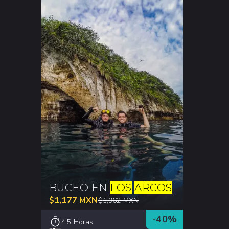
BUCEO EN
LOS
ARCOS
$
1,177
MXN
$
1,962
MXN
-
40
%
4.5 Horas