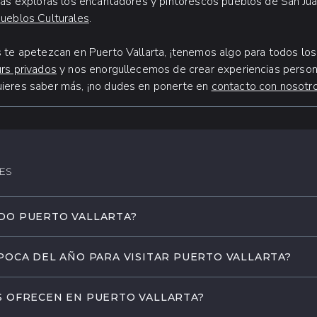
ras exploras los encantadores y pintorescos pueblos de San Jua
ueblos Culturales
.
 te apetezcan en Puerto Vallarta, ¡tenemos algo para todos lo
rs privados
y nos enorgullecemos de crear experiencias persona
ieres saber más, ¡no dudes en ponerte en
contacto con nosotr
ES
DO PUERTO VALLARTA?
do en la costa del Pacífico de México, es famoso por sus impres
ÉPOCA DEL AÑO PARA VISITAR PUERTO VALLARTA?
es selvas, animada vida nocturna, rico patrimonio cultural y muc
ae por igual a parejas, familias, amigos que viajan en grupo y av
e un clima templado durante todo el año, lo que lo convierte en 
S OFRECEN EN PUERTO VALLARTA?
oca. Desde finales de otoño hasta principios de primavera, de no