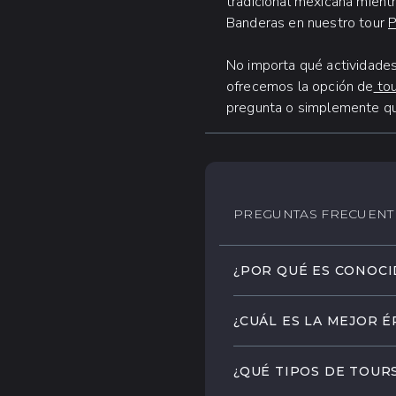
tradicional mexicana mient
Banderas en nuestro tour
P
No importa qué actividades
ofrecemos la opción de
tou
pregunta o simplemente qu
PREGUNTAS FRECUENT
¿POR QUÉ ES CONOCI
Puerto Vallarta, situa
¿CUÁL ES LA MEJOR 
cristalinas, exuberant
destino popular que atr
Puerto Vallarta goza d
¿QUÉ TIPOS DE TOUR
visitar en cualquier ép