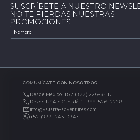
Extreme Adven
Menos de 48 h
SUSCRÍBETE A NUESTRO NEWSL
48 horas antes del 
Sea Safari
NO TE PIERDAS NUESTRAS
reembolsos.
PROMOCIONES
Nado Signature
Reservas de P
Nombre
Majahuitas día 
permiten cambios n
Yate de lujo y s
CAMBIOS DE FECHA
24 horas antes
menos 24 horas ant
COMUNÍCATE CON NOSOTROS
​Reservas de Promoción
Desde México: +52 (322) 226-8413
cancelaciones.
Desde USA o Canadá: 1-888-526-2238
info@vallarta-adventures.com
Cambios a tus reserva
+52 (322) 245-0347
adventures.com
o a l
Unidos o Canadá).