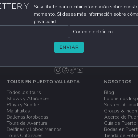
ture
oras antes del Tour o en caso de no presentarse:
Si canc
ETTER Y
Suscríbete para recibir información sobre nuest
tour, llegas tarde o no te presentas el día del tour,
no habrá c
momento. Si desea más información sobre cómo u
privacidad.
romoción Especial:
Para reservas realizadas bajo la Promoció
Correo electrónico
de Playa
i cancelaciones.
norkel
ENVIAR
:
 del Tour:
Puedes cambiar la fecha de tu tour de forma gratuita 
es del tour.
TOURS EN PUERTO VALLARTA
NOSOTROS
 Especial: Para reservas realizadas bajo la Promoción 3x2, no 
Todos los tours
Blog
Shows y Atardecer
Lo que nos Insp
Playa y Snorkel
Sustentabilidad
ciones o cancelaciones deben ser solicitados comunicándote a
Majahuitas
Groups & Incen
os teléfonos (322) 226 8413 (desde México) o 1-888-526-22
Ballenas Jorobadas
Acerca de Puert
Tours de Aventura
Guía de Puerto 
Delfines y Lobos Marinos
Bodas en Puert
Tours Culturales
Tienda de Foto