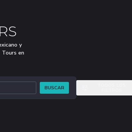
RS
exicano y
s Tours en
TODOS LOS
BUSCAR
FILTROS