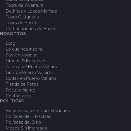
Cambios a tus reservaciones o
Tours de Aventura
cancelaciones deben ser solicitados
Delfines y Lobos Marinos
comunicándote a
info@vallarta-
Tours Culturales
adventures.com
o a los teléfonos (322) 226
Tours de Buceo
Certificaciones de Buceo
8413 (desde México) o 1-888-526-2238
NOSOTROS
(desde Estados Unidos o Canadá).
Blog
Lo que nos Inspira
Sustentabilidad
Groups & Incentives
Acerca de Puerto Vallarta
Guía de Puerto Vallarta
Bodas en Puerto Vallarta
Tienda de Fotos
Reclutamiento
Contáctanos
POLÍTICAS
Reservaciones y Cancelaciones
Políticas de Privacidad
Políticas del Sitio
Meses Sin Intereses