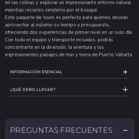
en las colinas y explorar un impresionante entorno natural
mientras recorres senderos por el bosque.
Este paquete de tours es perfecto para quienes desean
aprovechar al máximo su tiempo y presupuesto,
ofreciendo dos experiencias de primer nivel en un solo día.
Con todo el equipo y transporte incluidos, podrás
concentrarte en la diversión, la aventura y los
impresionantes paisajes de mar y tierra de Puerto Vallarta.
INFORMACIÓN ADICIONAL
EXPAND
INFORMACIÓN ESENCIAL
Ten en cuenta que debes llegar a la
EXPAND
oficina de Check-in de Vallarta Adventures
¿QUÉ DEBO LLEVAR?
al menos 30 minutos antes de la salida.
Zapatos cerrados
Peso máximo: 118 kg.
Ropa deportiva cómoda
Edad mínima: 8 años.
Cambio de ropa y un par adicional de
Estatura mínima: 1.2 m. Sin
zapatos
PREGUNTAS FRECUENTES
CONTRA
excepciones, todos los niños serán
Suéter ligero