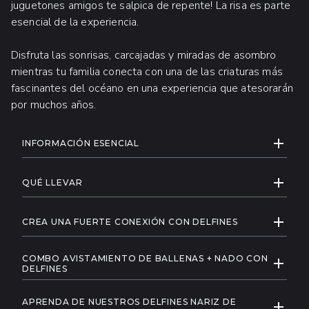
juguetones amigos te salpica de repente! La risa es parte
esencial de la experiencia.
Disfruta las sonrisas, carcajadas y miradas de asombro
mientras tu familia conecta con una de las criaturas más
fascinantes del océano en una experiencia que atesorarán
por muchos años.
INFORMACIÓN ADICIONAL
EXPAND
INFORMACIÓN ESENCIAL
Ten en cuenta que debes llegar a la
EXPAND
oficina de Check-in de Vallarta Adventures
QUÉ LLEVAR
al menos 45 minutos antes del inicio del
Traje de baño y ropa con protección
programa.
EXPAND
solar
CREA UNA FUERTE CONEXIÓN CON DELFINES
Edad mínima: 1 año.
Dinero extra para souvenirs y fotos
Nuestro Encuentro con Delfines en Puerto
Precio de niño:
De 5 a 11 años.
COMBO AVISTAMIENTO DE BALLENAS + NADO CON
Vallarta está diseñado para ayudarte a crear una
EXPAND
DELFINES
Precio de adulto:
A partir de 12 años
maravillosa conexión con estos impresionantes
Durante la temporada de invierno, una opción
mamíferos a través del contacto y el aprendizaje
Infantes
entre
1 y 4 años
disfrutan de
APRENDA DE NUESTROS DELFINES NARIZ DE
fantástica es nuestra increíble aventura
EXPAND