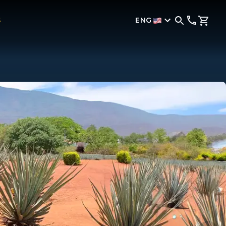
ENG
S