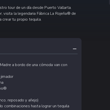
stro tour de un día desde Puerto Vallarta.
, visita la legendaria Fábrica La Rojeña® de
crear tu propio tequila.
CONTRAER CONTE
a Madre a bordo de una cómoda van con
 jimador
na
rvo®
nco, reposado y añejo)
do combinaciones hasta lograr un tequila