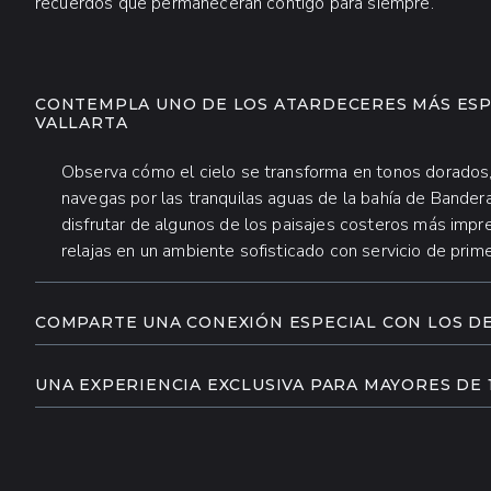
recuerdos que permanecerán contigo para siempre.
INFORMACIÓN ADICIONAL
CONTEMPLA UNO DE LOS ATARDECERES MÁS ES
VALLARTA
Observa cómo el cielo se transforma en tonos dorados, 
navegas por las tranquilas aguas de la bahía de Bander
disfrutar de algunos de los paisajes costeros más impr
relajas en un ambiente sofisticado con servicio de prime
COMPARTE UNA CONEXIÓN ESPECIAL CON LOS D
Dolphin Adventure te brinda la oportunidad de interact
inteligencia, su comunicación y sus complejos comport
UNA EXPERIENCIA EXCLUSIVA PARA MAYORES DE 
especialistas en mamíferos marinos, desarrollarás una 
Diseñado exclusivamente para personas de 16 años o 
animales a través de interacciones educativas y memor
relajada y sofisticada de disfrutar de Puerto Vallarta. 
impresionantes paisajes naturales y encuentros signific