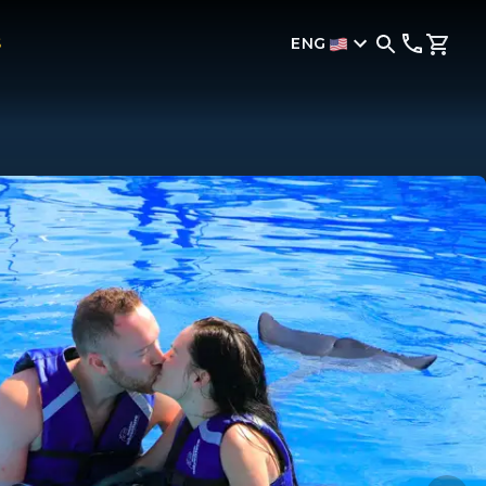
ENG
S