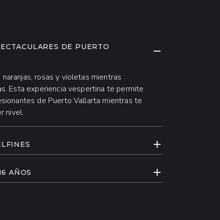
PECTACULARES DE PUERTO
CONTRAER CON
naranjas, rosas y violetas mientras
as. Esta experiencia vespertina te permite
esionantes de Puerto Vallarta mientras te
r nivel.
EXPANDIR CONT
ELFINES
uar con delfines mientras aprendes sobre su
EXPANDIR CONT
amientos sociales. Guiado por nuestros
16 AÑOS
mayor apreciación por estos extraordinarios
más, este paquete ofrece una forma más
ables.
La combinación de navegación al atardecer,
ativos con delfines crea una experiencia