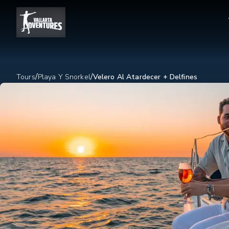
/
/
Tours
Playa Y Snorkel
Velero Al Atardecer + Delfines