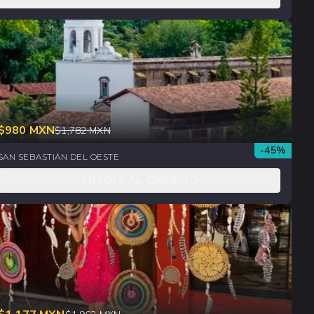
$
980
MXN
$
1,782
MXN
-
45
%
SAN SEBASTIÁN DEL OESTE
AÑADIR AL CARRITO