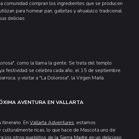
la comunidad compran los ingredientes que se producen
tilizan para hornear pan, galletas y ahualulco tradicional.
us delicias.
olorosa", como la llama la gente. Se trata del templo
uya festividad se celebra cada año, el 15 de septiembre.
rroca, y visitar a "La Dolorosa", la Virgen María.
RÓXIMA AVENTURA EN VALLARTA
itinerario. En
Vallarta Adventures
, estamos
 culturalmente ricas, lo que hace de Mascota uno de
ra los otros p
ueblitos de la Sierra Madre
en un delicioso