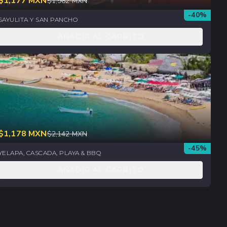
$
1,177
MXN
$
1,962
MXN
-
40
%
SAYULITA Y SAN PANCHO
AÑADIR AL CARRITO
$
1,178
MXN
$
2,142
MXN
-
45
%
YELAPA, CASCADA, PLAYA & BBQ
AÑADIR AL CARRITO