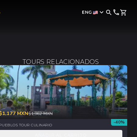
ENG
S
TOURS RELACIONADOS
$
1,177
MXN
$
1,962
MXN
-
40
%
PUEBLOS TOUR CULINARIO
AÑADIR AL CARRITO