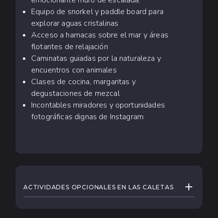
emocionante muro de escalada.
Equipo de snorkel y paddle board para
explorar aguas cristalinas
Acceso a hamacas sobre el mar y áreas
flotantes de relajación
Caminatas guiadas por la naturaleza y
encuentros con animales
Clases de cocina, margaritas y
degustaciones de mezcal
Incontables miradores y oportunidades
fotográficas dignas de Instagram
EXPANDIR
ACTIVIDADES OPCIONALES EN LAS CALETAS
¿Quieres que tu día en Las Caletas sea
inolvidable? Ya sea que busques aventura,