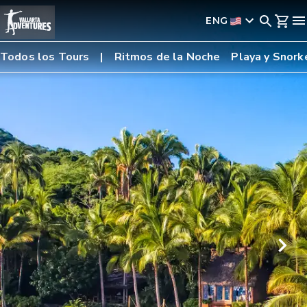
ENG
Todos los Tours
Ritmos de la Noche
Playa y Snork