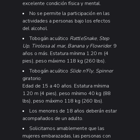
*Todas las actividades están sujetas a
excelente condición física y mental.
disponibilidad y condiciones climáticas.
No se permite la participación en las
actividades a personas bajo los efectos
del alcohol.
Tobogán acuático
RattleSnake
,
Step
Up
,
Tirolesa al mar,
Banana y Flowrider
:
9
años o más. Estatura mínima 1.20 m (4
pies), peso máximo 118 kg (260 lbs).
Tobogán acuático
Slide n'Fly
,
Spinner
giratorio:
Edad de 15 a 40 años. Estatura mínima
1.20 m (4 pies), peso mínimo 40 kg (88
lbs), peso máximo 118 kg (260 lbs).
Los menores de 18 años deberán estar
acompañados de un adulto.
Solicitamos amablemente que las
mujeres embarazadas, las personas con