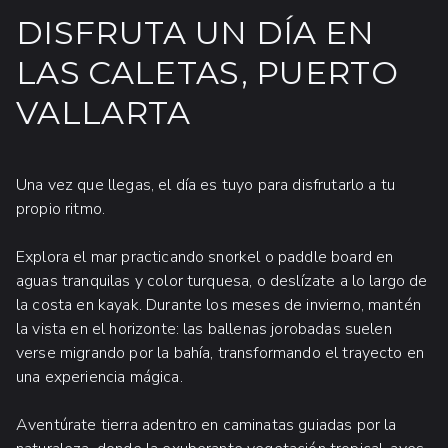
relajación o diversión en familia, nuestras
DISFRUTA UN DÍA EN
actividades opcionales* ofrecen algo para
LAS CALETAS, PUERTO
todos los gustos: desde clases de buceo,
hasta encuentros con animales y relajantes
VALLARTA
masajes en la playa. Estas experiencias
exclusivas se agotan rápidamente, así que te
recomendamos reservar tu lugar con
Una vez que llegas, el día es tuyo para disfrutarlo a tu
antelación con nuestro Equipo de Atención
propio ritmo.
al Cliente.
Explora el mar practicando snorkel o paddle board en
aguas tranquilas y color turquesa, o deslízate a lo largo de
la costa en kayak. Durante los meses de invierno, mantén
la vista en el horizonte: las ballenas jorobadas suelen
verse migrando por la bahía, transformando el trayecto en
una experiencia mágica.
Aventúrate tierra adentro en caminatas guiadas por la