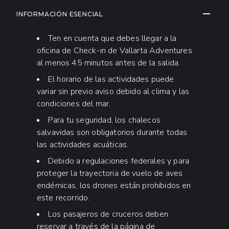
deben de estar acompañados por uno de los
INFORMACIÓN ADICIONAL
CONTRA
INFORMACIÓN ESENCIAL
padres o tutor. Sujeto a disponibilidad.
Ten en cuenta que debes llegar a la
oficina de Check-in de Vallarta Adventures
al menos 45 minutos antes de la salida.
El horario de las actividades puede
variar sin previo aviso debido al clima y las
condiciones del mar.
Para tu seguridad, los chalecos
salvavidas son obligatorios durante todas
las actividades acuáticas.
Debido a regulaciones federales y para
APRENDE A BUCEAR
proteger la trayectoria de vuelo de aves
endémicas, los drones están prohibidos en
Descubre el buceo en Las Caletas
con
este recorrido.
nuestro equipo de instructores certificados
Los pasajeros de cruceros deben
por PADI. Disfruta de una inmersión
reservar a través de la página de