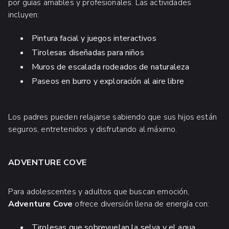
por guías amables y profesionales. Las actividades
deberás ir acompañado de un adulto. A partir
incluyen:
de 12 años no se necesita acompañante
adulto.
Pintura facial y juegos interactivos
Tirolesas diseñadas para niños
Muros de escalada rodeados de naturaleza
Paseos en burro y exploración al aire libre
Los padres pueden relajarse sabiendo que sus hijos están
seguros, entretenidos y disfrutando al máximo.
ADVENTURE COVE
Para adolescentes y adultos que buscan emoción,
MASAJES RELAJANTES EN EL SPA DE
Adventure Cove
LAS CALETAS
ofrece diversión llena de energía con:
Tirolesas que sobrevuelan la selva y el agua