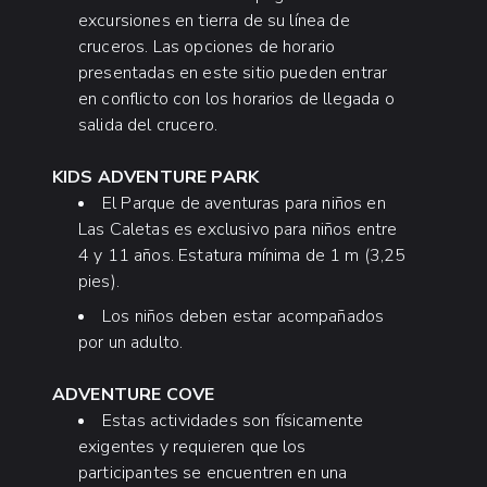
introductoria en las cálidas aguas de Las
excursiones en tierra de su línea de
Caletas, perfecta para quienes desean ver el
cruceros. Las opciones de horario
mundo submarino por primera vez.
presentadas en este sitio pueden entrar
en conflicto con los horarios de llegada o
Por solo $49 USD -
Contáctanos
o
salida del crucero.
llámanos al
322-226-8413
para
reservar!
KIDS ADVENTURE PARK
El Parque de aventuras para niños en
Si quieres sentirte más cómodo bajo el agua,
Las Caletas es exclusivo para niños entre
prueba primero una
sesión de alberca PADI
4 y 11 años. Estatura mínima de 1 m (3,25
para aprender los conceptos básicos en el
pies).
entorno controlado de la alberca.
Edad mínima: 10 años
Los niños deben estar acompañados
por un adulto.
Asegura tu lugar en cualquiera de estas
actividades reservando con anticipación en
ADVENTURE COVE
Check-in, durante el recorrido en barco o a
Estas actividades son físicamente
través de nuestro Concierge en Las Caletas.
exigentes y requieren que los
participantes se encuentren en una