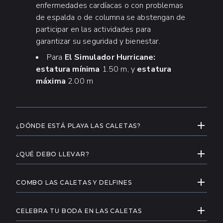
enfermedades cardíacas o con problemas
de espalda o de columna se abstengan de
participar en las actividades para
garantizar su seguridad y bienestar.
Para
El Simulador Hurricane:
estatura mínima
1.50 m, y
estatura
máxima
2.00 m
EXPAND
¿DÓNDE ESTÁ PLAYA LAS CALETAS?
Ubicada aproximadamente a 45 minutos al sur de
EXPAND
Puerto Vallarta a lo largo de la exuberante costa
¿QUÉ DEBO LLEVAR?
sur de la bahía, Las Caletas es un refugio costero
Traje de baño, sombrero, lentes de sol
protegido enmarcado por montañas cubiertas de
EXPAND
y toalla
COMBO LAS CALETAS Y DELFINES
selva y abundante vida silvestre. Aunque no es
Protector solar biodegradable y
Al reservar el
Combo Las Caletas y Delfines
una isla, su acceso exclusivo por barco crea la
EXPAND
repelente de insectos
podrás disfrutar de todas las maravillosas
CELEBRA TU BODA EN LAS CALETAS
sensación de descubrir un mundo secreto:
actividades de Las Caletas en un día y vivir la