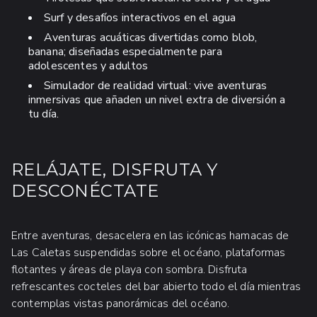
Escápate a nuestro hermoso spa escondido
Surf y desafíos interactivos en el agua
en la playa, un oasis de tranquilidad y
Aventuras acuáticas divertidas como blob,
bienestar en medio de la naturaleza, donde
banana; diseñadas especialmente para
encontrarás magníficos tratamientos como
adolescentes y adultos
faciales rejuvenecedores y masajes
Simulador de realidad virtual: vive aventuras
relajantes.
inmersivas que añaden un nivel extra de diversión a
tu día.
Masajes desde $15 USD -
Contáctanos
o
llámanos al
322-226-8413
para
reservar!
RELÁJATE, DISFRUTA Y
DESCONÉCTATE
Edad mínima: 9 años
Entre aventuras, desacelera en las icónicas hamacas de
Las Caletas suspendidas sobre el océano, plataformas
flotantes y áreas de playa con sombra. Disfruta
refrescantes cocteles del bar abierto todo el día mientras
contemplas vistas panorámicas del océano.