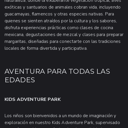
naturaleza, donde la exuberante vegetación tropical, aves
exóticas y santuarios de animales cobran vida, incluyendo
ENCUENTRO DE VIDA MARINA CON
guacamayas, flamencos y otras especies nativas. Para
LOBOS MARINOS Y RAYAS
quienes se sienten atraídos por la cultura y los sabores,
disfruta experiencias prácticas como clases de cocina
mexicana, degustaciones de mezcal y clases para preparar
¡Conoce a nuestros encantadores lobos
margaritas, diseñadas para conectarte con las tradiciones
marinos y rayas! Durante esta divertida
locales de forma divertida y participativa.
experiencia, abrazarás, jugarás y reirás con
nuestros adorables lobos marinos; y
disfrutarás una experiencia sensorial con las
AVENTURA PARA TODAS LAS
rayas. Siente su piel suave y aprende sobre
su fisiología mientras nuestro experto te guía
EDADES
en un ambiente seguro y divertido.
Por solo $39 USD -
Contáctanos
o
KIDS ADVENTURE PARK
llámanos al
322-226-8413
para
reservar!
Los niños son bienvenidos a un mundo de imaginación y
exploración en nuestro Kids Adventure Park, supervisado
Edad mínima: 5 años.
De 5 a 11 años,