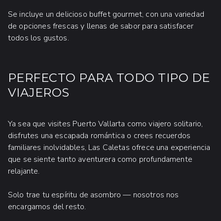
Se incluye un delicioso buffet gourmet, con una variedad
de opciones frescas y llenas de sabor para satisfacer
todos los gustos.
PERFECTO PARA TODO TIPO DE
ENCUENTRO DE PRIMATES
VIAJEROS
LÉMURES Y MONOS ARDILLA
Un encuentro fascinante para aprender,
Ya sea que visites Puerto Vallarta como viajero solitario,
conectar y maravillarse con estos increíbles
disfrutes una escapada romántica o crees recuerdos
primates en un entorno seguro y guiado.
familiares inolvidables, Las Caletas ofrece una experiencia
que se siente tanto aventurera como profundamente
Por solo $39 USD -
Contáctanos
o
relajante.
llámanos al
322-226-8413
para
reservar!
Solo trae tu espíritu de asombro — nosotros nos
encargamos del resto.
Edad mínima: 8 años:
Menores de 11 años,