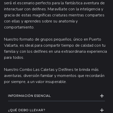
será el escenario perfecto para la fantástica aventura de
interactuar con delfines. Maravíllate con la inteligencia y
gracia de estas magníficas criaturas mientras compartes
con ellas y aprendes sobre su anatomía y
comportamiento.
Nuestro formato de grupos pequeños, único en Puerto
Vallarta, es ideal para compartir tiempo de calidad con tu
familia y con los delfines en una extraordinaria experiencia
para todos.
Nuestro Combo Las Caletas y Delfines te brinda más
aventuras, diversión familiar y momentos que recordarán
por siempre, a un valor insuperable.
INFORMACIÓN ADICIONAL
EXPAND
INFORMACIÓN ESENCIAL
Por favor, llegue al check-in de Vallarta
EXPAND
Adventures 45 minutos antes de la hora
¿QUÉ DEBO LLEVAR?