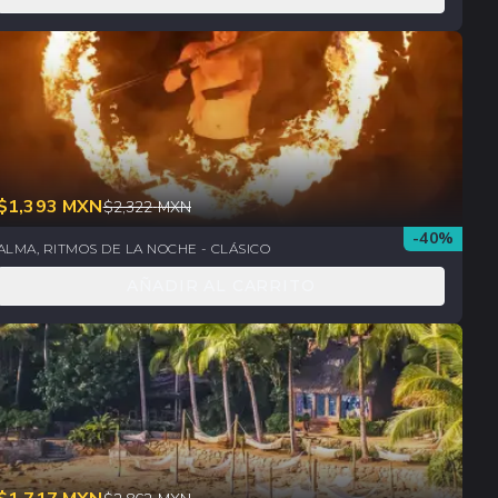
$
1,393
MXN
$
2,322
MXN
-
40
%
ALMA, RITMOS DE LA NOCHE - CLÁSICO
AÑADIR AL CARRITO