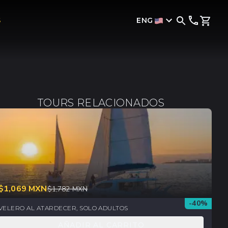
ENG
S
TOURS RELACIONADOS
$
1,069
MXN
$
1,782
MXN
-
40
%
VELERO AL ATARDECER, SOLO ADULTOS
AÑADIR AL CARRITO