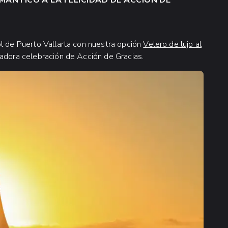
OMÁNTICO A LA FELICIDAD DE ACCIÓN DE
ol de Puerto Vallarta con nuestra opción
Velero de lujo al
tadora celebración de Acción de Gracias.