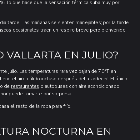
0%, lo que hace que la sensación térmica suba muy por
ia tarde. Las mañanas se sienten manejables; por la tarde
ascos ocasionales traen un respiro breve pero bienvenido.
 VALLARTA EN JULIO?
nte julio. Las temperaturas rara vez bajan de 70°F en
ene el aire cálido incluso después del atardecer. El único
ro de
restaurantes
o autobuses con aire acondicionado
terior puede tomarte por sorpresa.
a el resto de la ropa para frío.
ATURA NOCTURNA EN