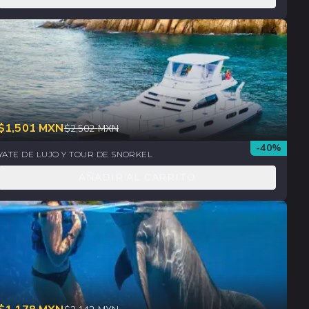
$
1,501
MXN
$
2,502
MXN
-
40
%
YATE DE LUJO Y TOUR DE SNORKEL
AÑADIR AL CARRITO