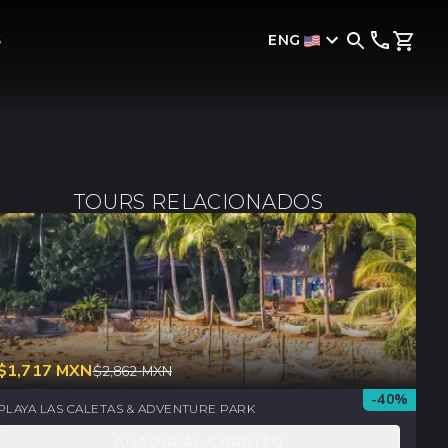
ENG
S
TOURS RELACIONADOS
$
1,717
MXN
$
2,862
MXN
-
40
%
PLAYA LAS CALETAS & ADVENTURE PARK
AÑADIR AL CARRITO