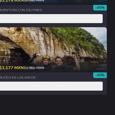
$
1,178
MXN
$
2,142
MXN
-
45
%
AVENTURA CON DELFINES
AÑADIR AL CARRITO
$
1,177
MXN
$
1,962
MXN
-
40
%
BUCEO EN LOS ARCOS
AÑADIR AL CARRITO