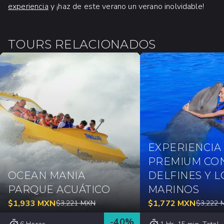
experiencia
y ¡haz de este verano un verano inolvidable!
TOURS RELACIONADOS
EXPERIENCIA
PREMIUM CO
OCEAN MANIA
DELFINES Y 
PARQUE ACUÁTICO
MARINOS
$
1,933
MXN
$
1,772
MXN
$
3,221
MXN
$
3,222
-
40
%