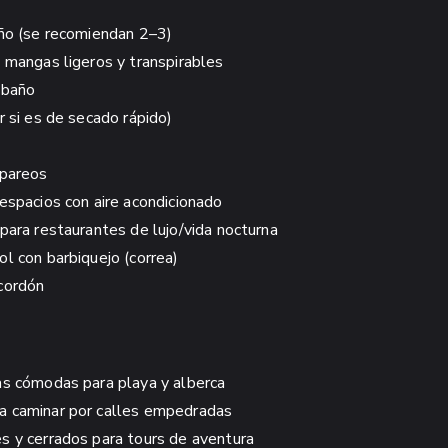
año (se recomiendan 2–3)
n mangas ligeros y transpirables
 baño
r si es de secado rápido)
 pareos
espacios con aire acondicionado
para restaurantes de lujo/vida nocturna
l con barbiquejo (correa)
cordón
as cómodas para playa y alberca
a caminar por calles empedradas
s y cerrados para tours de aventura