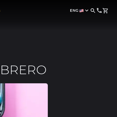
ENG
S
EBRERO