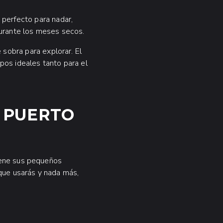
 perfecto para nadar,
durante los meses secos.
sobra para explorar. El
pos ideales tanto para el
A PUERTO
tiene sus pequeños
 que usarás y nada más,