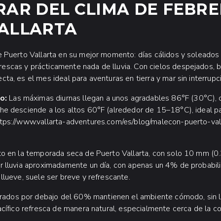
RAR DEL CLIMA DE FEBRE
ALLARTA
e Puerto Vallarta en su mejor momento: días cálidos y soleados
scas y prácticamente nada de lluvia. Con cielos despejados, b
ta, es el mes ideal para aventuras en tierra y mar sin interrupc
o:
Las máximas diurnas llegan a unos agradables 86°F (30°C),
he desciende a los altos 60°F (alrededor de 15–18°C), ideal para
tps://www.vallarta-adventures.com/es/blog/malecon-puerto-valla
to en la temporada seca de Puerto Vallarta, con solo 10 mm (0.
r lluvia aproximadamente un día, con apenas un 4% de probabili
llueve, suele ser breve y refrescante.
ados por debajo del 60% mantienen el ambiente cómodo, sin 
Pacífico refresca de manera natural, especialmente cerca de la c