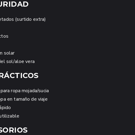
URIDAD
tados (surtido extra)
ctos
n solar
el sol/aloe vera
RÁCTICOS
 para ropa mojada/sucia
pa en tamaño de viaje
ápido
tilizable
SORIOS