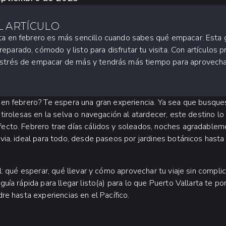
 ARTÍCULO
rta en febrero es más sencillo cuando sabes qué empacar. Esta g
reparado, cómodo y listo para disfrutar tu visita. Con artículos 
 estrés de empacar de más y tendrás más tiempo para aprovecha
 en febrero? Te espera una gran experiencia. Ya sea que busque
tirolesas en la selva o navegación al atardecer, este destino l
ecto. Febrero trae días cálidos y soleados, noches agradablem
via, ideal para todo, desde paseos por jardines botánicos hasta
l: qué esperar, qué llevar y cómo aprovechar tu viaje sin compli
uía rápida para llegar listo(a) para lo que Puerto Vallarta te p
re hasta experiencias en el Pacífico.