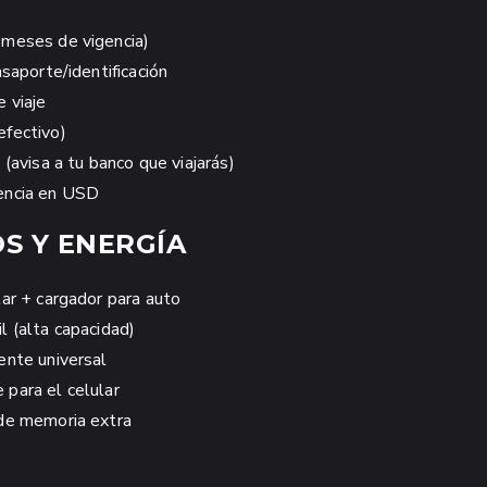
 meses de vigencia)
asaporte/identificación
 viaje
efectivo)
 (avisa a tu banco que viajarás)
encia en USD
S Y ENERGÍA
lar + cargador para auto
l (alta capacidad)
ente universal
para el celular
de memoria extra