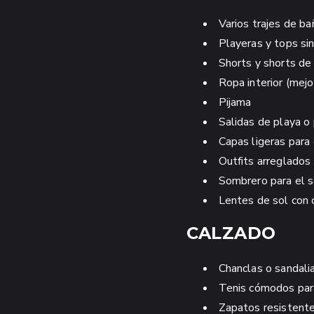
Varios trajes de b
Playeras y tops si
Shorts y shorts de
Ropa interior (mejo
Pijama
Salidas de playa o
Capas ligeras para 
Outfits arreglados 
Sombrero para el so
Lentes de sol con 
CALZADO
Chanclas o sandali
Tenis cómodos par
Zapatos resistente