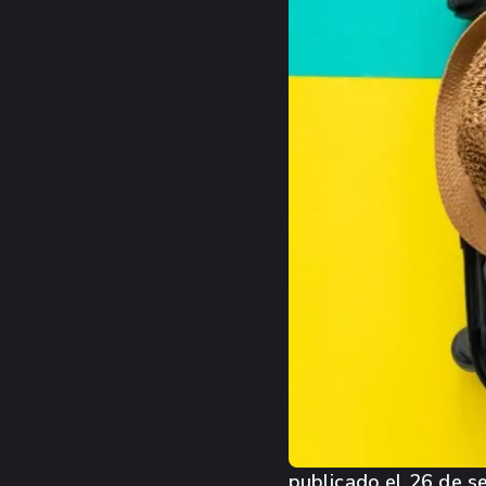
publicado el
26 de s