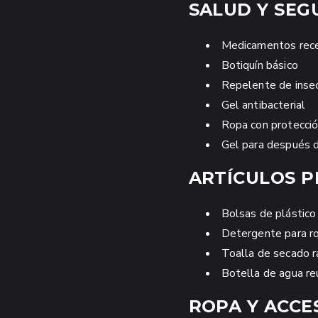
SALUD Y SEG
Medicamentos rece
Botiquín básico
Repelente de inse
Gel antibacterial
Ropa con protecció
Gel para después d
ARTÍCULOS P
Bolsas de plástico
Detergente para ro
Toalla de secado r
Botella de agua reu
ROPA Y ACCE