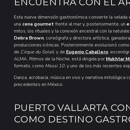
ENCUENTRA CON EL A
Esta nueva dimensión gastronómica convierte la velada en
una
cena gourmet
frente al mar y, posteriormente, un
e
mitos, los rituales y la conexión ancestral con la natural
Debra Brown
, coreógrafa y directora artística, ganad
producciones icónicas. Posteriormente evolucionó com
de
Cirque du Soleil
, y de
Eugenio Caballero
, escenógr
ALMA, Ritmos de la Noche, está dirigida por
Mukhtar M
formato, como
Messi 10
, y uno de los más recientes e
Danza, acrobacia, música en vivo y narrativa mitológica c
precedentes en México.
PUERTO VALLARTA CON
COMO DESTINO GASTR