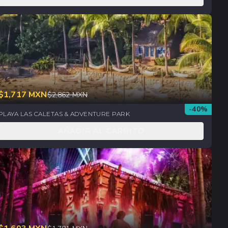
$
1,717
MXN
$
2,862
MXN
-
40
%
PLAYA LAS CALETAS & ADVENTURE PARK
AÑADIR AL CARRITO