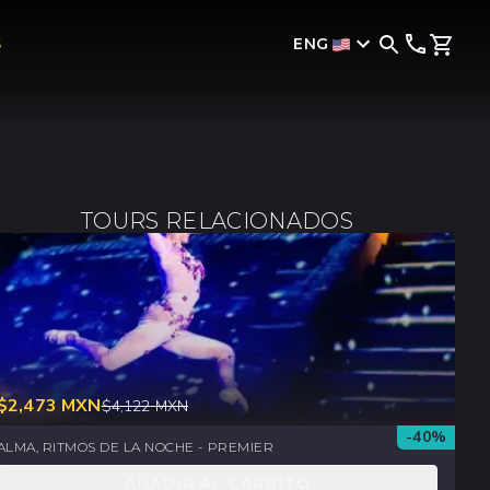
ENG
S
TOURS RELACIONADOS
$
2,473
MXN
$
4,122
MXN
-
40
%
ALMA, RITMOS DE LA NOCHE - PREMIER
AÑADIR AL CARRITO