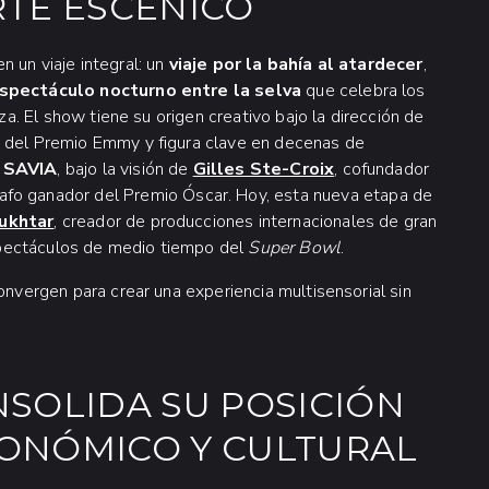
RTE ESCÉNICO
 un viaje integral: un
viaje por la bahía al atardecer
,
spectáculo nocturno entre la selva
que celebra los
eza. El show tiene su origen creativo bajo la dirección de
ora del Premio Emmy y figura clave en decenas de
o
SAVIA
, bajo la visión de
Gilles Ste-Croix
, cofundador
afo ganador del Premio Óscar. Hoy, esta nueva etapa de
ukhtar
, creador de producciones internacionales de gran
spectáculos de medio tiempo del
Super Bowl
.
onvergen para crear una experiencia multisensorial sin
SOLIDA SU POSICIÓN
ONÓMICO Y CULTURAL