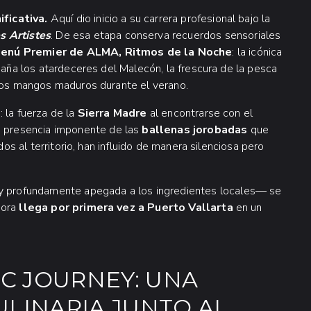
ificativa.
Aquí dio inicio a su carrera profesional bajo la
s Artistes
. De esa etapa conserva recuerdos sensoriales
 menú Premier de ALMA, Ritmos de la Noche
: la icónica
paña los atardeceres del Malecón, la frescura de la pesca
 los mangos maduros durante el verano.
 la fuerza de la
Sierra Madre
al encontrarse con el
a presencia imponente de las
ballenas jorobadas
que
dos al territorio, han influido de manera silenciosa pero
 profundamente apegada a los ingredientes locales— se
hora
llega por primera vez a Puerto Vallarta
en un
C JOURNEY: UNA
ULINARIA JUNTO AL