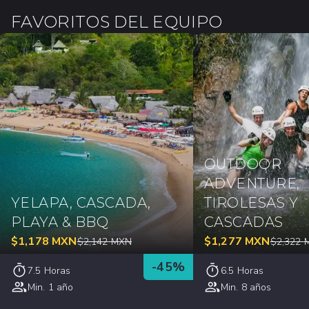
FAVORITOS DEL EQUIPO
OUTDOOR
ADVENTURE,
YELAPA, CASCADA,
TIROLESAS Y
PLAYA & BBQ
CASCADAS
$
1,178
MXN
$
1,277
MXN
$
2,142
MXN
$
2,322
-
45
%
7.5 Horas
6.5 Horas
Min. 1 año
Min. 8 años