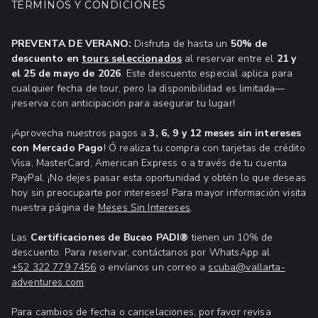
TÉRMINOS Y CONDICIONES
con increíbles descuentos en
tours de snorkel en
emocionantes
aventuras llenas de
Puerto Vallarta
,
encuentros con delfines
,
tours de
adrenalina.
aventura
y mucho más!
PREVENTA DE VERANO:
Disfruta de hasta un
50% de
descuento en
tours seleccionados
al reservar entre el
21 y
Disfruta de descuentos exclusivos en nuestras
el 25 de mayo de 2026
. Este descuento especial aplica para
experiencias más populares. Ya sea que busques
cualquier fecha de tour, pero la disponibilidad es limitada—
aventura, relajación o encuentros cercanos con la
¡reserva con anticipación para asegurar tu lugar!
vida silvestre, este es el momento ideal para
planear y hacer que tus vacaciones en Puerto
¡Aprovecha nuestros pagos a
3, 6, 9 y 12 meses sin intereses
con Mercado Pago
Vallarta sean realmente extraordinarias.
! Ó realiza tu compra con tarjetas de crédito
Visa, MasterCard, American Express o a través de tu cuenta
PayPal. ¡No dejes pasar esta oportunidad y obtén lo que deseas
hoy sin preocuparte por intereses! Para mayor información visita
nuestra página de
Meses Sin Intereses
.
Las
Certificaciones de Buceo PADI®
tienen un 10% de
descuento. Para reservar, contáctanos por WhatsApp al
+52 ‭322 779 7456
o envíanos un correo a
scuba@vallarta-
adventures.com
Para cambios de fecha o cancelaciones, por favor revisa