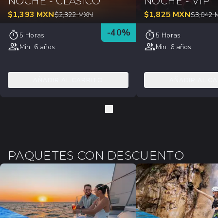
NOCHE - CLÁSICO
NOCHE - VIP
$
1,393
MXN
$
1,825
MXN
$
2,322
MXN
$
3,042
-
40
%
5 Horas
5 Horas
Min. 6 años
Min. 6 años
AÑADIR AL CARRITO
AÑADIR AL C
PAQUETES CON DESCUENTO