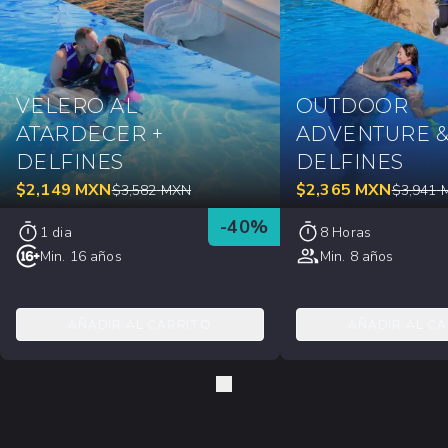
VELERO AL
OUTDOOR
ATARDECER +
ADVENTURE 
DELFINES
DELFINES
$
2,149
MXN
$
2,365
MXN
$
3,582
MXN
$
3,941
-
40
%
1 dia
8 Horas
Min. 16 años
Min. 8 años
AÑADIR AL CARRITO
AÑADIR AL C