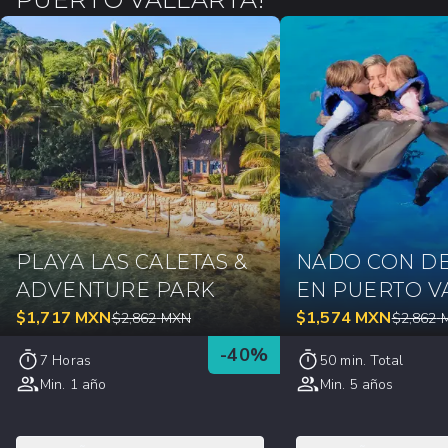
PLAYA LAS CALETAS &
NADO CON DE
ADVENTURE PARK
EN PUERTO V
$
1,717
MXN
$
1,574
MXN
$
2,862
MXN
$
2,862
-
40
%
7 Horas
50 min. Total
Min. 1 año
Min. 5 años