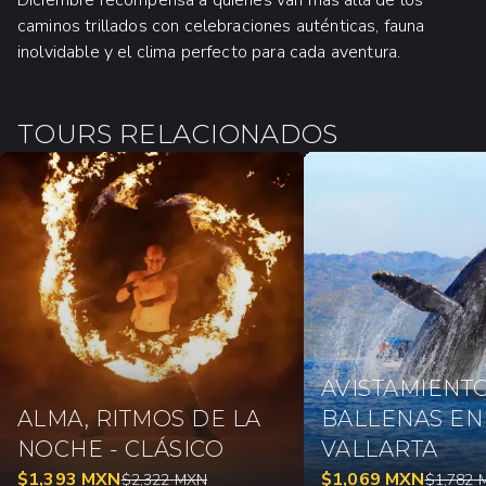
Diciembre recompensa a quienes van más allá de los
caminos trillados con celebraciones auténticas, fauna
inolvidable y el clima perfecto para cada aventura.
TOURS RELACIONADOS
AVISTAMIENT
ALMA, RITMOS DE LA
BALLENAS EN
NOCHE - CLÁSICO
VALLARTA
$
1,393
MXN
$
1,069
MXN
$
2,322
MXN
$
1,782